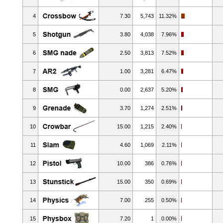
4
7.30
5,743
11.32%
5
3.80
4,038
7.96%
6
2.50
3,813
7.52%
7
1.00
3,281
6.47%
8
0.00
2,637
5.20%
9
3.70
1,274
2.51%
10
15.00
1,215
2.40%
11
4.60
1,069
2.11%
12
10.00
386
0.76%
13
15.00
350
0.69%
14
7.00
255
0.50%
15
7.20
1
0.00%