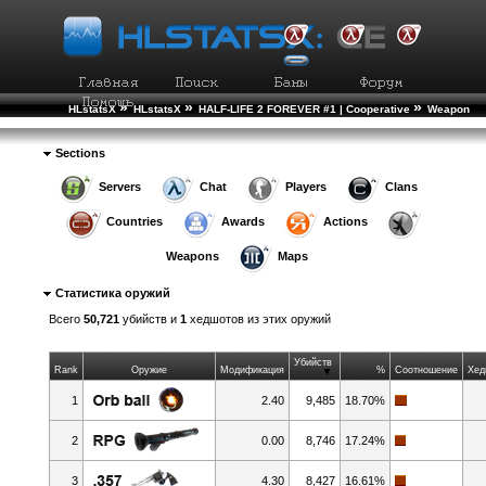
»
»
»
HLstatsX
HLstatsX
HALF-LIFE 2 FOREVER #1 | Cooperative
Weapon
Statistics
Sections
Servers
Chat
Players
Clans
Countries
Awards
Actions
Weapons
Maps
Статистика оружий
Всего
50,721
убийств и
1
хедшотов из этих оружий
Убийств
Rank
Оружие
Модификация
%
Соотношение
Хед
1
2.40
9,485
18.70%
2
0.00
8,746
17.24%
3
4.30
8,427
16.61%