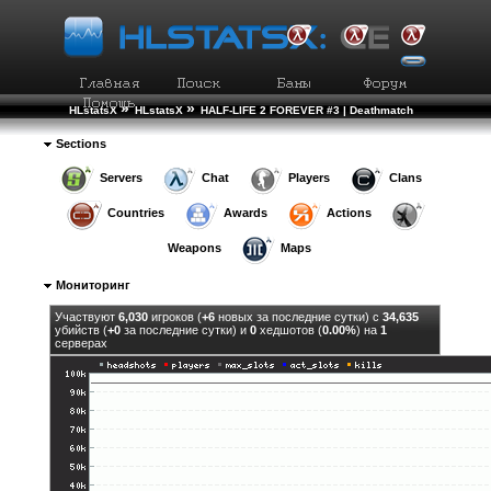
»
»
HLstatsX
HLstatsX
HALF-LIFE 2 FOREVER #3 | Deathmatch
Sections
Servers
Chat
Players
Clans
Countries
Awards
Actions
Weapons
Maps
Мониторинг
Участвуют
6,030
игроков (
+6
новых за последние сутки) c
34,635
убийств (
+0
за последние сутки) и
0
хедшотов (
0.00%
) на
1
серверах