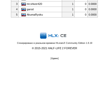
3
mr.shiver420
1
0
0.0000
4
garod
1
0
0.0000
5
AkumaRyoku
1
0
0.0000
Сгенерировано в реальном времени
HLstatsX Community Edition 1.6.19
® 2015-2021 HALF-LIFE 2 FOREVER
[
Админ
]