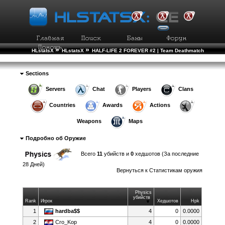
»
»
HLstatsX
HLstatsX
HALF-LIFE 2 FOREVER #2 | Team Deathmatch
»
»
Weapon Statistics
Weapon Details
Sections
Servers
Chat
Players
Clans
Countries
Awards
Actions
Weapons
Maps
Подробно об Оружие
Всего
11
убийств и
0
хедшотов (За последние
28 Дней)
Вернуться к
Статистикам оружия
Physics
убийств
Rank
Игрок
Хедшотов
Hpk
1
hardba$$
4
0
0.0000
2
Cro_Kop
4
0
0.0000