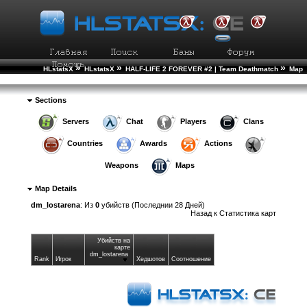
»
»
»
HLstatsX
HLstatsX
HALF-LIFE 2 FOREVER #2 | Team Deathmatch
Map
»
Statistics
Детали карты
Sections
Servers
Chat
Players
Clans
Countries
Awards
Actions
Weapons
Maps
Map Details
dm_lostarena
: Из
0
убийств (Последнии 28 Дней)
Назад к
Статистика карт
Убийств на
карте
dm_lostarena
Rank
Игрок
Хедшотов
Соотношение