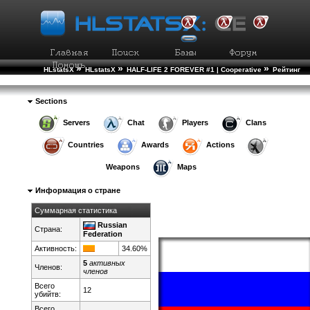
»
»
»
HLstatsX
HLstatsX
HALF-LIFE 2 FOREVER #1 | Cooperative
Рейтинг
»
Стран
Подробно о Стране
Sections
Servers
Chat
Players
Clans
Countries
Awards
Actions
Weapons
Maps
Информация о стране
Суммарная статистика
Russian
Страна:
Federation
Активность:
34.60%
5
активных
Членов:
членов
Всего
12
убийтв:
Всего