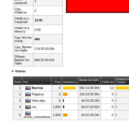
1
смертей:
Срд.
2
Убийств:
Убийств к
12.00
Смертей:
Убийств в
0.00
Минуту:
Срд. Кол-во
400
очков :
Срд. Время
17d 05:20:00h
Он-Лайн:
Общее
Время Он-
86d 02:40:01h
Лайн:
Члены
Активност
Время Он-Лайн
Rank
Ник
Очки
Активность
Убийства
Страны
1
Виктор
0
58d 14:36:54h
12
2
Pegasus
0
22d 23:33:35h
0
3
Vitek play
0
4d 03:29:16h
0
4
rus
1,000
0d 07:10:52h
0
5
1,000
0d 01:49:24h
0
Joshy_Lemonbrew