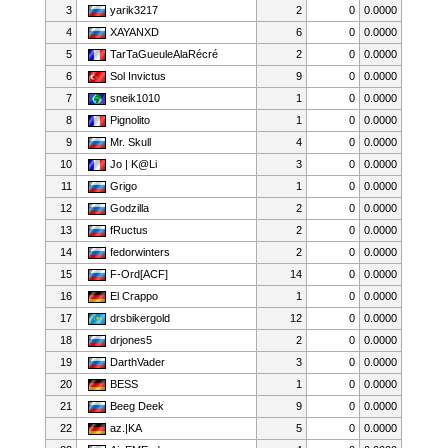
3
yarik3217
2
0
0.0000
4
XAYANXD
6
0
0.0000
5
TarTaGueuleAlaRécré
2
0
0.0000
6
Sol Invictus
9
0
0.0000
7
sneik1010
1
0
0.0000
8
Pignolito
1
0
0.0000
9
Mr. Skull
4
0
0.0000
10
Jo | K@Li
3
0
0.0000
11
Grigo
1
0
0.0000
12
Godzilla
2
0
0.0000
13
fRuctus
2
0
0.0000
14
fedorwinters
2
0
0.0000
15
F-Ord[ACF]
14
0
0.0000
16
El Crappo
1
0
0.0000
17
drsbikergold
12
0
0.0000
18
drjones5
2
0
0.0000
19
DarthVader
3
0
0.0000
20
BESS
1
0
0.0000
21
Beeg Deek
9
0
0.0000
22
az.|KA
5
0
0.0000