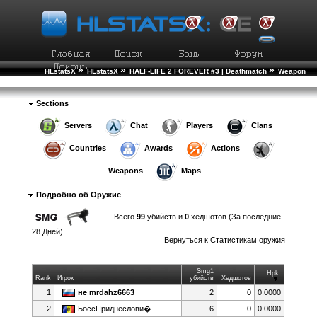
»
»
»
HLstatsX
HLstatsX
HALF-LIFE 2 FOREVER #3 | Deathmatch
Weapon
»
Statistics
Weapon Details
Sections
Servers
Chat
Players
Clans
Countries
Awards
Actions
Weapons
Maps
Подробно об Оружие
Всего
99
убийств и
0
хедшотов (За последние
28 Дней)
Вернуться к
Статистикам оружия
Smg1
Hpk
Rank
Игрок
убийств
Хедшотов
1
нe mrdahz6663
2
0
0.0000
2
БоссПриднеслови�
6
0
0.0000