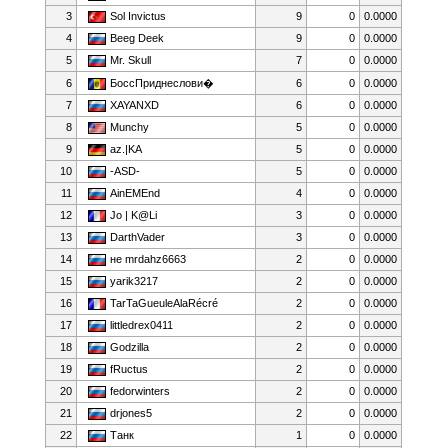
3
Sol Invictus
9
0
0.0000
4
Beeg Deek
9
0
0.0000
5
Mr. Skull
7
0
0.0000
6
БоссПриднеслови�
6
0
0.0000
7
XAYANXD
6
0
0.0000
8
Munchy
5
0
0.0000
9
az.|KA
5
0
0.0000
10
-ASD-
5
0
0.0000
11
AinEMEnd
4
0
0.0000
12
Jo | K@Li
3
0
0.0000
13
DarthVader
3
0
0.0000
14
нe mrdahz6663
2
0
0.0000
15
yarik3217
2
0
0.0000
16
TarTaGueuleAlaRécré
2
0
0.0000
17
littledrex0411
2
0
0.0000
18
Godzilla
2
0
0.0000
19
fRuctus
2
0
0.0000
20
fedorwinters
2
0
0.0000
21
drjones5
2
0
0.0000
22
Танк
1
0
0.0000