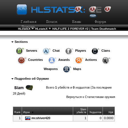
»
»
HLstatsX
HLstatsX
HALF-LIFE 2 FOREVER #2 | Team Deathmatch
»
»
Weapon Statistics
Weapon Details
Sections
Servers
Chat
Players
Clans
Countries
Awards
Actions
Weapons
Maps
Подробно об Оружие
Всего
1
убийств и
0
хедшотов (За последние
28 Дней)
Вернуться к
Статистикам оружия
Slam
Rank
Игрок
убийств
Хедшотов
Hpk
1
mr.shiver420
1
0
0.0000