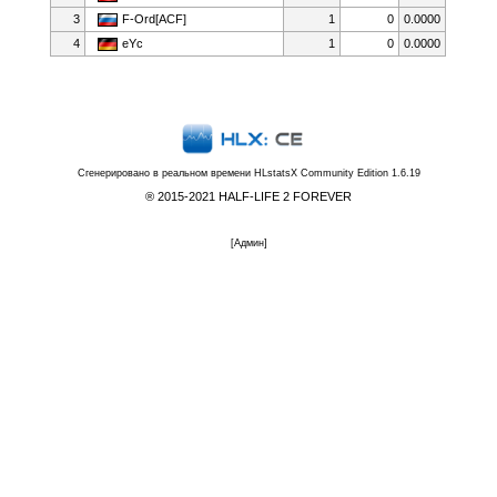
3
F-Ord[ACF]
1
0
0.0000
4
eYc
1
0
0.0000
Сгенерировано в реальном времени
HLstatsX Community Edition 1.6.19
® 2015-2021 HALF-LIFE 2 FOREVER
[
Админ
]