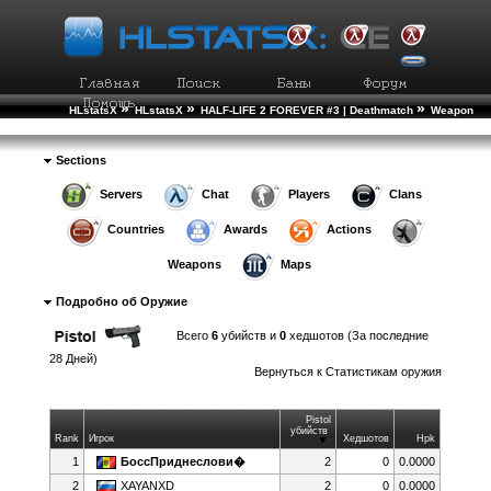
»
»
»
HLstatsX
HLstatsX
HALF-LIFE 2 FOREVER #3 | Deathmatch
Weapon
»
Statistics
Weapon Details
Sections
Servers
Chat
Players
Clans
Countries
Awards
Actions
Weapons
Maps
Подробно об Оружие
Всего
6
убийств и
0
хедшотов (За последние
28 Дней)
Вернуться к
Статистикам оружия
Pistol
убийств
Rank
Игрок
Хедшотов
Hpk
1
БоссПриднеслови�
2
0
0.0000
2
XAYANXD
2
0
0.0000