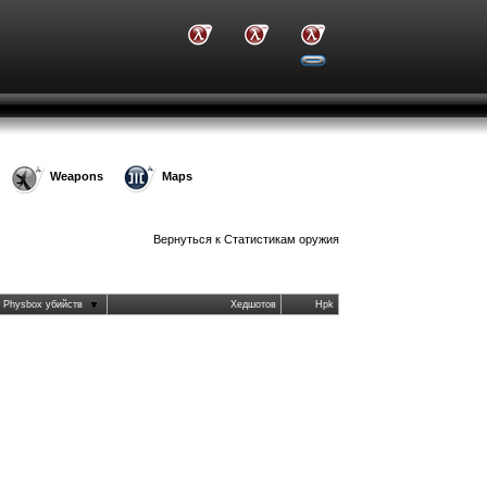
Weapons
Maps
Вернуться к
Статистикам оружия
Physbox убийств
Хедшотов
Hpk