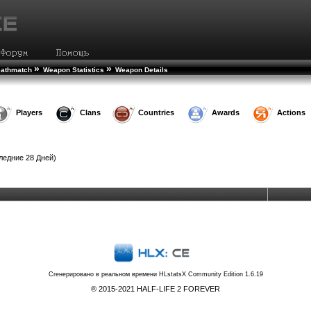
»
»
eathmatch
Weapon Statistics
Weapon Details
Players
Clans
Countries
Awards
Actions
ледние 28 Дней)
Сгенерировано в реальном времени
HLstatsX Community Edition 1.6.19
® 2015-2021 HALF-LIFE 2 FOREVER