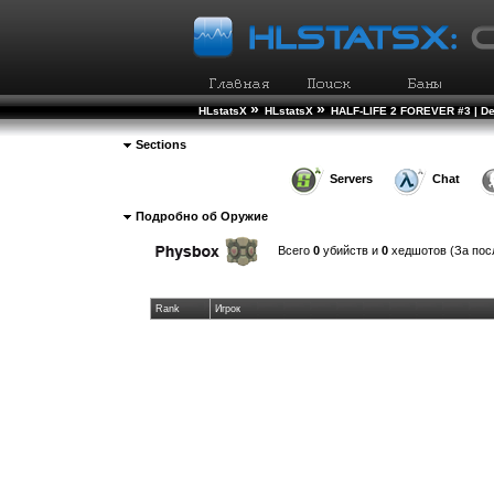
»
»
HLstatsX
HLstatsX
HALF-LIFE 2 FOREVER #3 | D
Sections
Servers
Chat
Подробно об Оружие
Всего
0
убийств и
0
хедшотов (За пос
Rank
Игрок