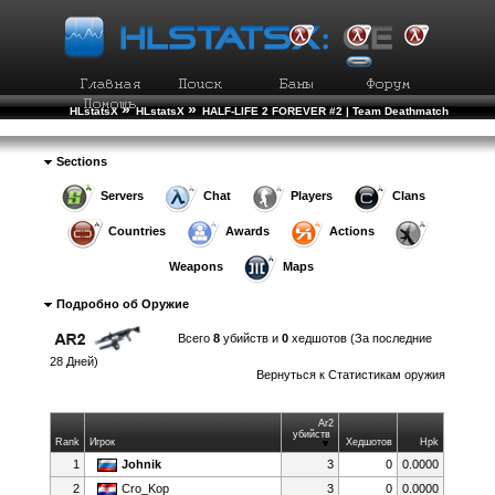
»
»
HLstatsX
HLstatsX
HALF-LIFE 2 FOREVER #2 | Team Deathmatch
»
»
Weapon Statistics
Weapon Details
Sections
Servers
Chat
Players
Clans
Countries
Awards
Actions
Weapons
Maps
Подробно об Оружие
Всего
8
убийств и
0
хедшотов (За последние
28 Дней)
Вернуться к
Статистикам оружия
Ar2
убийств
Rank
Игрок
Хедшотов
Hpk
1
Johnik
3
0
0.0000
2
Cro_Kop
3
0
0.0000