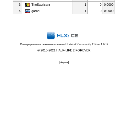
3
TheSacrisant
1
0
0.0000
4
garod
1
0
0.0000
Сгенерировано в реальном времени
HLstatsX Community Edition 1.6.19
® 2015-2021 HALF-LIFE 2 FOREVER
[
Админ
]