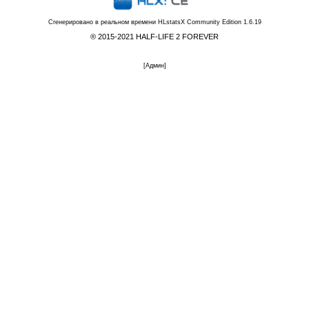
Сгенерировано в реальном времени
HLstatsX Community Edition 1.6.19
® 2015-2021 HALF-LIFE 2 FOREVER
[
Админ
]