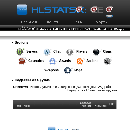
»
»
»
HLstatsX
HLstatsX
HALF-LIFE 2 FOREVER #3 | Deathmatch
Weapon
»
Statistics
Weapon Details
Sections
Servers
Chat
Players
Clans
Countries
Awards
Actions
Weapons
Maps
Подробно об Оружие
Unknown
: Всего
0
убийств и
0
хедшотов (За последние 28 Дней)
Вернуться к
Статистикам оружия
Unknown
Hpk
Rank
Игрок
убийств
Хедшотов