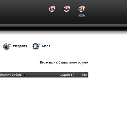
Weapons
Maps
Вернуться к
Статистикам оружия
Unknown убийств
Хедшотов
Hpk