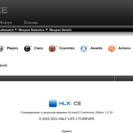
»
»
eathmatch
Weapon Statistics
Weapon Details
Players
Clans
Countries
Awards
Actions
Дней)
Сгенерировано в реальном времени
HLstatsX Community Edition 1.6.19
® 2015-2021 HALF-LIFE 2 FOREVER
[
Админ
]