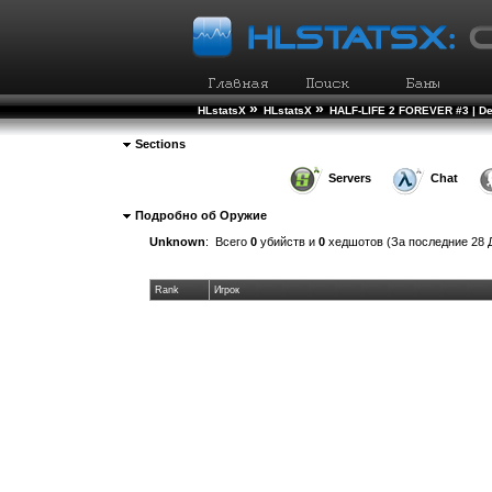
»
»
HLstatsX
HLstatsX
HALF-LIFE 2 FOREVER #3 | D
Sections
Servers
Chat
Подробно об Оружие
Unknown
: Всего
0
убийств и
0
хедшотов (За последние 28 
Rank
Игрок