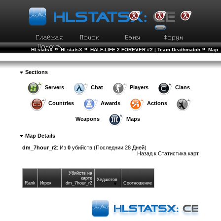
»
»
»
HLstatsX
HLstatsX
HALF-LIFE 2 FOREVER #2 | Team Deathmatch
Map
»
Statistics
Детали карты
Sections
Servers
Chat
Players
Clans
Countries
Awards
Actions
Weapons
Maps
Map Details
dm_7hour_r2
: Из
0
убийств (Последнии 28 Дней)
Назад к
Статистика карт
Убийств на
карте
Хедшотов
Rank
Игрок
dm_7hour_r2
Соотношение