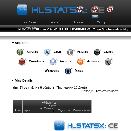
»
»
»
HLstatsX
HLstatsX
HALF-LIFE 2 FOREVER #2 | Team Deathmatch
Map
»
Statistics
Детали карты
Sections
Servers
Chat
Players
Clans
Countries
Awards
Actions
Weapons
Maps
Map Details
dm_7hour_r2
: Из
0
убийств (Последнии 28 Дней)
Назад к
Статистика карт
Убийств на
карте
dm_7hour_r2
Rank
Игрок
Хедшотов
Соотношение