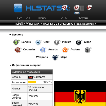
»
»
HLstatsX
HLstatsX
HALF-LIFE 2 FOREVER #2 | Team Deathmatch
»
»
Рейтинг Стран
Подробно о Стране
Sections
Servers
Chat
Players
Clans
Countries
Awards
Actions
Weapons
Maps
Информация о стране
Суммарная статистика
Страна:
Germany
Активность:
60.50%
10
активных
Членов:
членов
Всего
258,985
убийтв:
Всего
215,293
смертей: