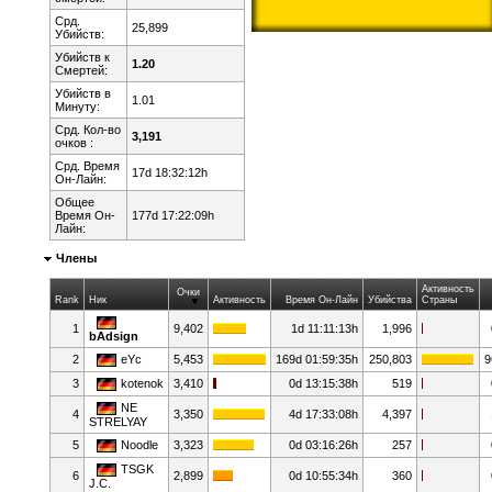
Срд.
25,899
Убийств:
Убийств к
1.20
Смертей:
Убийств в
1.01
Минуту:
Срд. Кол-во
3,191
очков :
Срд. Время
17d 18:32:12h
Он-Лайн:
Общее
Время Он-
177d 17:22:09h
Лайн:
Члены
Активность
Очки
Rank
Ник
Активность
Время Он-Лайн
Убийства
Страны
1
9,402
1d 11:11:13h
1,996
bAdsign
2
eYc
5,453
169d 01:59:35h
250,803
9
3
kotenok
3,410
0d 13:15:38h
519
NE
4
3,350
4d 17:33:08h
4,397
STRELYAY
5
Noodle
3,323
0d 03:16:26h
257
TSGK
6
2,899
0d 10:55:34h
360
J.C.