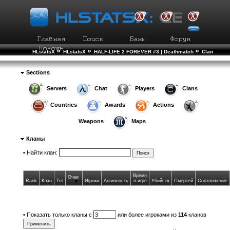
»
»
»
HLstatsX
HLstatsX
HALF-LIFE 2 FOREVER #3 | Deathmatch
Clan
Rankings
Sections
Servers
Chat
Players
Clans
Countries
Awards
Actions
Weapons
Maps
Кланы
•
Найти клан:
Время
Очки
Rank
Клан
Тег
Игроки
Активность
в игре
Убийств
Смертей
Соотношение
•
Показать только кланы с
или более игроками из
114
кланов