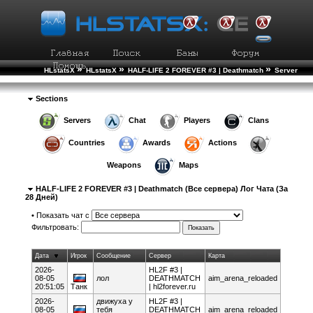
»
»
»
HLstatsX
HLstatsX
HALF-LIFE 2 FOREVER #3 | Deathmatch
Server
Chat Statistics
Sections
Servers
Chat
Players
Clans
Countries
Awards
Actions
Weapons
Maps
HALF-LIFE 2 FOREVER #3 | Deathmatch (Все сервера) Лог Чата (За
28 Дней)
•
Показать чат с
Фильтровать:
Дата
Игрок
Сообщение
Сервер
Карта
2026-
HL2F #3 |
08-05
лол
DEATHMATCH
aim_arena_reloaded
20:51:05
Танк
| hl2forever.ru
2026-
движуха у
HL2F #3 |
08-05
тебя
DEATHMATCH
aim_arena_reloaded