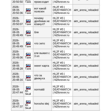
20:50:50
Танк
происходит
| hl2forever.ru
2026-
HL2F #3 |
вот какой
08-05
DEATHMATCH
aim_arena_reloaded
полезен
20:50:36
Танк
| hl2forever.ru
2026-
почему
HL2F #3 |
08-05
дробовик не
DEATHMATCH
aim_arena_reloaded
20:50:07
Танк
юзанул?
| hl2forever.ru
2026-
HL2F #3 |
08-05
бля
DEATHMATCH
aim_arena_reloaded
20:49:49
Танк
| hl2forever.ru
2026-
HL2F #3 |
08-05
что эито
DEATHMATCH
aim_arena_reloaded
20:49:49
Танк
| hl2forever.ru
2026-
HL2F #3 |
еле выжил с
08-05
DEATHMATCH
aim_arena_reloaded
3 хп
20:49:06
Танк
| hl2forever.ru
2026-
HL2F #3 |
08-05
нееет карта
DEATHMATCH
aim_arena_reloaded
20:48:28
Танк
| hl2forever.ru
2026-
HL2F #3 |
что за
08-05
DEATHMATCH
aim_arena_reloaded
движуха
20:48:16
Танк
| hl2forever.ru
2026-
HL2F #3 |
08-05
normaldi
DEATHMATCH
aim_arena_reloaded
Mr.
20:47:44
| hl2forever.ru
Skull
2026-
HL2F #3 |
08-05
horosho idej
DEATHMATCH
aim_arena_reloaded
Mr.
20:47:37
| hl2forever.ru
Skull