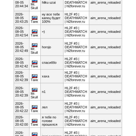
08-05
hilku uzai
DEATHMATCH
aim_arena_reloaded
Mr.
20:44:34
| hl2forever.ru
Skull
2026-
ну все тебе
HL2F #3 |
08-05
капец будет
DEATHMATCH
aim_arena_reloaded
20:43:25
Танк
100%
| hl2forever.ru
2026-
HL2F #3 |
08-05
=)
DEATHMATCH
aim_arena_reloaded
20:42:54
Танк
| hl2forever.ru
2026-
HL2F #3 |
08-05
horojo
DEATHMATCH
aim_arena_reloaded
Mr.
20:42:49
| hl2forever.ru
Skull
2026-
HL2F #3 |
08-05
спасиббо
DEATHMATCH
aim_arena_reloaded
20:42:42
Танк
| hl2forever.ru
2026-
HL2F #3 |
08-05
хаха
DEATHMATCH
aim_arena_reloaded
20:42:39
Танк
| hl2forever.ru
2026-
HL2F #3 |
08-05
n1
DEATHMATCH
aim_arena_reloaded
Mr.
20:42:39
| hl2forever.ru
Skull
2026-
HL2F #3 |
08-05
лел
DEATHMATCH
aim_arena_reloaded
20:42:22
Танк
| hl2forever.ru
2026-
я тебе по
HL2F #3 |
08-05
голове
DEATHMATCH
aim_arena_reloaded
20:42:00
Танк
прошелся
| hl2forever.ru
2026-
HL2F #3 |